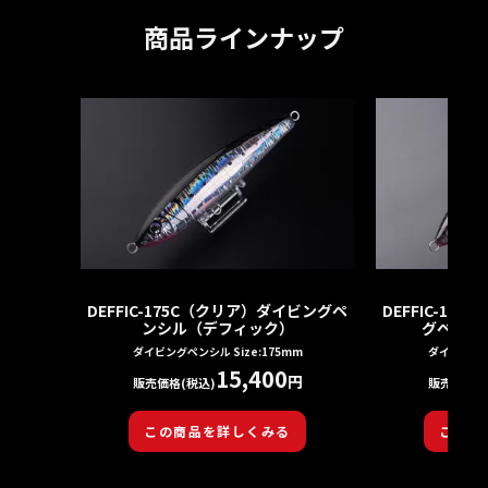
商品ラインナップ
DEFFIC-175C（クリア）ダイビングペ
DEFFIC-1
ンシル（デフィック）
グペンシ
ダイビングペンシル Size:175mm
ダイビングペン
15,400
円
販売価格(税込)
販売価格(
この商品を詳しくみる
この商