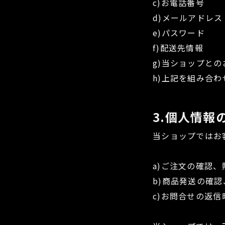
c)お電話番号
d)メールアドレス
e)パスワード
f)配送先情報
g)当ショップと
h)上記を組み合
3.個人情報
当ショップではお
a)ご注文の確認、
b)商品発送の確認
c)お問合せの返信